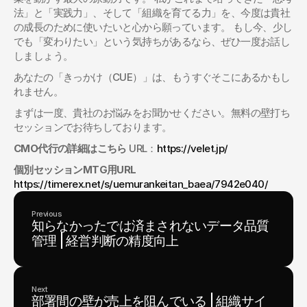
法」と「実践力」、そして「組織を育てる力」を、今度は貴社
の成長のために使いたいと心から願っています。 もし今、少し
でも「変わりたい」という気持ちがあるなら、ぜひ一度お話し
しましょう。
あなたの「きっかけ（CUE）」は、もうすぐそこにあるかもし
れません。
まずは一度、貴社のお悩みをお聞かせください。無料の壁打ち
セッションでお待ちしております。
CMO代行の詳細はこちら
 URL：
https://velet.jp/
個別セッションMTG用URL
https://timerex.net/s/uemurankeitan_baea/7942e040/
Previous
知らなかったでは済まされないデータ品質
管理 | 経営判断の精度向上
Next
部署間の壁が売上を阻んでいる | 組織サイ