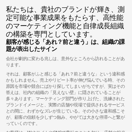
私たちは、貴社のブランドが輝き、測
定可能な事業成果をもたらす、高性能
のマーケティング機能と自律成長組織
の構築を専門としています。
顧客が感じる「あれ？前と違う」は、組織の課
題が表出したサイン
会社が劇的に変わる兆しは、意外なところから訪れることがあ
ります。
それは、顧客がふと感じる「あれ？前と違うな」という違和感
かもしれません。売上やリピート率が伸び悩んでいる時、その
原因を市場や競合にばかり探してしまいがちですが、実はその
答えは、社内の組織の「見えない壁」に隠されていることが
多々あります。マーケティング部門が作り上げた、洗練された
ブランドイメージと、実際の店舗や現場で提供されるサービス
との間に、わずかなズレが生じている。その小さな違和感こそ
が、顧客の信頼を少しずつ蝕み、やがては大きな停滞へと繋が
っていくのです。