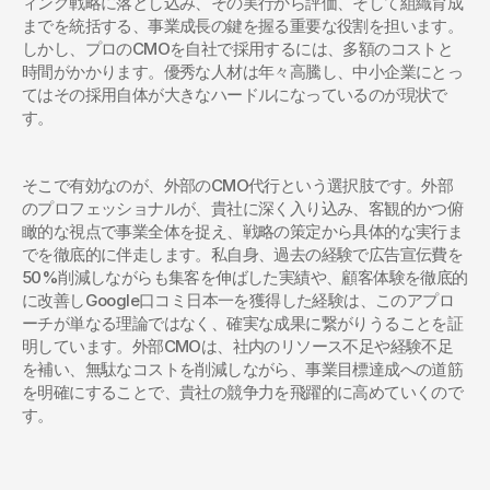
ィング戦略に落とし込み、その実行から評価、そして組織育成
までを統括する、事業成長の鍵を握る重要な役割を担います。
しかし、プロのCMOを自社で採用するには、多額のコストと
時間がかかります。優秀な人材は年々高騰し、中小企業にとっ
てはその採用自体が大きなハードルになっているのが現状で
す。
そこで有効なのが、外部のCMO代行という選択肢です。外部
のプロフェッショナルが、貴社に深く入り込み、客観的かつ俯
瞰的な視点で事業全体を捉え、戦略の策定から具体的な実行ま
でを徹底的に伴走します。私自身、過去の経験で広告宣伝費を
50%削減しながらも集客を伸ばした実績や、顧客体験を徹底的
に改善しGoogle口コミ日本一を獲得した経験は、このアプロ
ーチが単なる理論ではなく、確実な成果に繋がりうることを証
明しています。外部CMOは、社内のリソース不足や経験不足
を補い、無駄なコストを削減しながら、事業目標達成への道筋
を明確にすることで、貴社の競争力を飛躍的に高めていくので
す。