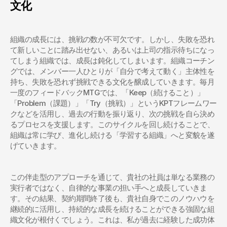
文化
組織の成長には、挑戦の数が不可欠です。しかし、失敗を恐れ
て新しいことに踏み出せない、あるいは上司の指示待ちになっ
てしまう組織では、成長は鈍化してしまいます。組織コーチン
グでは、メンバー一人ひとりが「自分で考えて動く」主体性を
持ち、失敗を恐れず挑戦できる文化を醸成していきます。毎月
一度のフィードバックMTGでは、「Keep（続けること）」
「Problem（課題）」「Try（挑戦）」というKPTフレームワー
クなどを活用し、過去の行動を振り返り、次の挑戦を自ら決め
るプロセスを支援します。このサイクルを回し続けることで、
組織は常に学び、進化し続ける「学習する組織」へと変貌を遂
げていきます。
この伴走型のアプローチを通じて、貴社の社員は単なる業務の
実行者ではなく、自律的な事業の担い手へと成長していきま
す。その結果、契約期間終了後も、貴社自身でこのノウハウを
継続的に活用し、持続的な成長を続けることができる強固な組
織文化が根付くでしょう。これは、私が過去に経験した成功体