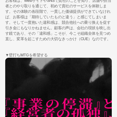
お客様は、WebサイトやSNSで貴社のことを知り、店舗や担当
者とのやり取りを通じて、初めて貴社のサービスを体験しま
す。その体験の各段階で、一貫した価値提供ができていなけれ
ば、お客様は「期待していたものと違う」と感じてしまいま
す。そして一度抱いた違和感は、競合他社への乗り換えを促す
引き金にもなりかねません。顧客の声は、会社の現状を映し出
す鏡であり、その「違和感」こそが、今こそ組織全体を見つめ
直し、変革を起こすための大切なきっかけ（CUE）なのです。
▼壁打ちMTGを希望する