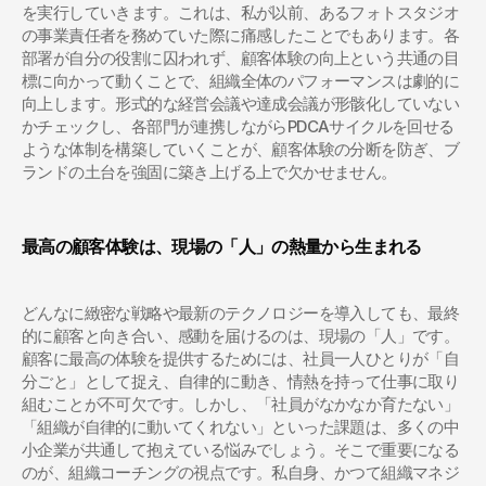
を実行していきます。これは、私が以前、あるフォトスタジオ
の事業責任者を務めていた際に痛感したことでもあります。各
部署が自分の役割に囚われず、顧客体験の向上という共通の目
標に向かって動くことで、組織全体のパフォーマンスは劇的に
向上します。形式的な経営会議や達成会議が形骸化していない
かチェックし、各部門が連携しながらPDCAサイクルを回せる
ような体制を構築していくことが、顧客体験の分断を防ぎ、ブ
ランドの土台を強固に築き上げる上で欠かせません。
最高の顧客体験は、現場の「人」の熱量から生まれる
どんなに緻密な戦略や最新のテクノロジーを導入しても、最終
的に顧客と向き合い、感動を届けるのは、現場の「人」です。
顧客に最高の体験を提供するためには、社員一人ひとりが「自
分ごと」として捉え、自律的に動き、情熱を持って仕事に取り
組むことが不可欠です。しかし、「社員がなかなか育たない」
「組織が自律的に動いてくれない」といった課題は、多くの中
小企業が共通して抱えている悩みでしょう。そこで重要になる
のが、組織コーチングの視点です。私自身、かつて組織マネジ