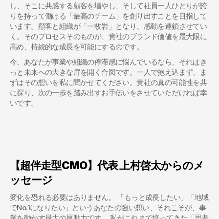
し、そこに共感する顧客を増やし、そして社員一人ひとりが誇
りを持って働ける「最高のチーム」を創り出すことを目指して
います。顧客と組織が「一枚岩」となり、感動を連鎖させてい
く。そのプロセスそのものが、貴社のブランド価値を最大限に
高め、持続的な成長を可能にするのです。
今、あなたが事業や組織の停滞感に悩んでいるなら、それはき
っと未来への大きな扉を開く合図です。一人で抱え込まず、ま
ずはその想いを私に聞かせてください。貴社の真の可能性を共
に探り、次の一歩を踏み出すお手伝いをさせていただければ幸
いです。
【超伴走型CMO】代表 上村啓太からのメ
ッセージ
変化を恐れる必要はありません。 「もっと成長したい」「地域
でNo.1になりたい」というあなたの強い想い、それこそが、事
業を動かす最大の原動力です。 私がこれまで培ってきた「思考