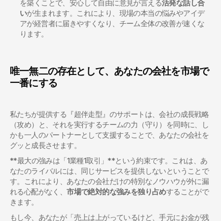
を築くことで、安心して自由に意見が言える
活発な話し合
い
が生まれます。これにより、現場の本当の悩みやアイデ
アが経営者に届きやすくなり、チーム全体の改善が速くな
ります。
唯一無二の存在として、あなたの会社を市場で
一番にする
私たちが提供する『超伴走型』のサポートは、会社の成長戦略
（攻め）と、それを実行するチームの力（守り）を同時に、し
かも一人のパートナーとして支援することで、あなたの会社を
グッと成長させます。
**最大の強みは「1業種1取引」**という約束です。これは、あ
なたのライバルには、同じサービスを提供しないということで
す。これにより、あなたの会社だけの特別なノウハウが外に漏
れる心配がなく、
市場で絶対的な強みを独り占め
することがで
きます。
もし今、あなたが「売上は上がっているけど、手元にお金が残