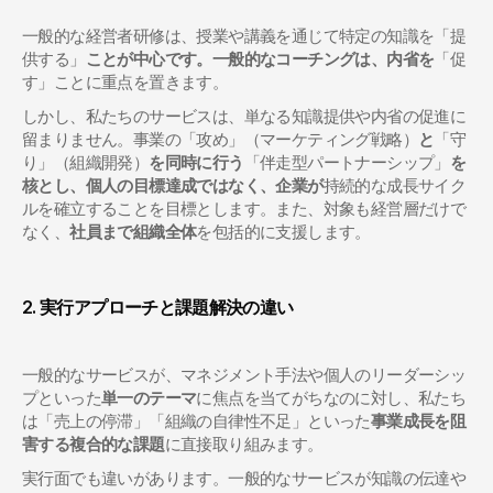
一般的な経営者研修は、授業や講義を通じて特定の知識を「提
供する」
ことが中心です。一般的なコーチングは、内省を
「促
す」ことに重点を置きます。
しかし、私たちのサービスは、単なる知識提供や内省の促進に
留まりません。事業の「攻め」（マーケティング戦略）
と
「守
り」（組織開発）
を同時に行う
「伴走型パートナーシップ」
を
核とし、個人の目標達成ではなく、企業が
持続的な成長サイク
ルを確立することを目標とします。また、対象も経営層だけで
なく、
社員まで組織全体
を包括的に支援します。
2. 実行アプローチと課題解決の違い
一般的なサービスが、マネジメント手法や個人のリーダーシッ
プといった
単一のテーマ
に焦点を当てがちなのに対し、私たち
は「売上の停滞」「組織の自律性不足」といった
事業成長を阻
害する複合的な課題
に直接取り組みます。
実行面でも違いがあります。一般的なサービスが知識の伝達や