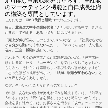
定可能な事業成果をもたらす、高性能
のマーケティング機能と自律成長組織
の構築を専門としています。
こんにちは、
CMO代行
と
組織コーチ
の上村です。
毎日、
北海道の中小企業経営者
さんとお話しする中で、皆さん
が共通して抱える、ある「悩み」に気づきました。
「
売上が伸び悩み
、このままでいいのかな…」 「社員がなかな
か
自分から動いてくれない
んだ…」 「すべてを自分一人で抱え
込み、正直、
孤独
を感じている…」
これまで、多くの経営者さんが課題解決のために「経営者研
修」に参加したり、「コーチング」を受けたりしてきました。
もちろん、それらには素晴らしい学びや気づきがありますが、
「思ったほどの成果が出ない」「
結局、現場が変わらない
」と
いう声も少なくありません。
なぜ、そういったことが起きるのでしょうか？
それは、あなたの会社が抱える悩みを解決するには、「知識を
入れる」だけや「気づきを得る」だけでは足りないからです。
会社を前に進めるには、お客さんを増やす「攻め」のマーケテ
ィング戦略
と、それを支える
「守り」の強いチーム**を、
同時