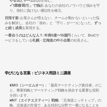
やる気とチームの力
を育む。
「1業種1取引」で独占:
 あなたの会社のノウハウと強みを守
り、他社に負けない優位性を確立。
目指す姿:
 お客さんが増えない、チームが動かないといった悩
みを解決し、会社の「攻め」と「守り」が一つになった、
ずっ
と続く成長
を実現する。
一番合うのはどんな人？:
年商5億〜15億円
くらいで、BtoCサ
ービスをしている
札幌・北海道の中小企業
の社長さん。
学びになる言葉：ビジネス用語ミニ講座
CMO（シーエムオー）:
 「最高マーケティング責任者」のこ
と。事業戦略とマーケティング戦略を統合する重要な役割
を担います。
HNT（エイチエヌティー）戦略:
 「北海道ニッチトップ」の
略。北海道の市場で、ある特別な分野で一番になることを