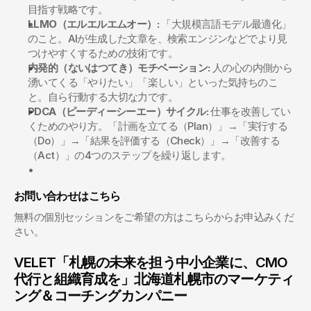
目指す戦略です。
LLMO（エルエルエムオー）:
 「大規模言語モデル最適化」
のこと。AIが生成した文章を、検索エンジンなどでより見
つけやすくするための技術です。
内発的（ないはつてき）モチベーション:
 人の心の内側から
湧いてくる「やりたい」「楽しい」といった気持ちのこ
と。自ら行動する大切な力です。
PDCA（ピーディーシーエー）サイクル:
 仕事を改善してい
くためのやり方。「計画を立てる（Plan）」→「実行する
（Do）」→「結果を評価する（Check）」→「改善する
（Act）」の4つのステップを繰り返します。
お問い合わせはこちら
無料の個別セッションをご希望の方はこちらからお申込みくだ
さい。
VELET「札幌の未来を担う中小企業に、CMO
代行と組織育成を」北海道札幌市のマーケティ
ング＆コーチングカンパニー 