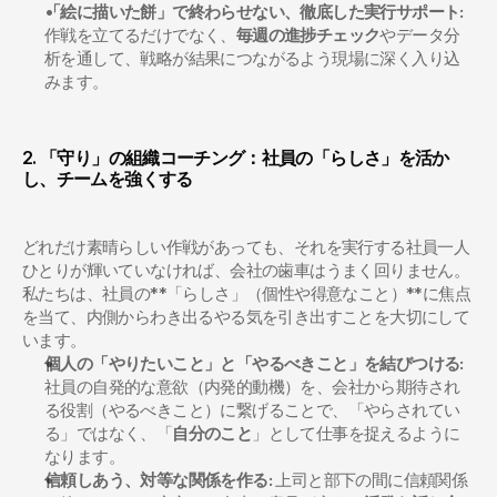
「絵に描いた餅」で終わらせない、徹底した実行サポート:
作戦を立てるだけでなく、
毎週の進捗チェック
やデータ分
析を通して、戦略が結果につながるよう現場に深く入り込
みます。
2. 「守り」の組織コーチング：社員の「らしさ」を活か
し、チームを強くする
どれだけ素晴らしい作戦があっても、それを実行する社員一人
ひとりが輝いていなければ、会社の歯車はうまく回りません。
私たちは、社員の**「らしさ」（個性や得意なこと）**に焦点
を当て、内側からわき出るやる気を引き出すことを大切にして
います。
個人の「やりたいこと」と「やるべきこと」を結びつける:
社員の自発的な意欲（内発的動機）を、会社から期待され
る役割（やるべきこと）に繋げることで、「やらされてい
る」ではなく、「
自分のこと
」として仕事を捉えるように
なります。
信頼しあう、対等な関係を作る:
 上司と部下の間に信頼関係