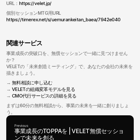
URL：
https://velet.jp/
個別セッションMTG用URL 
https://timerex.net/s/uemurankeitan_baea/7942e040
関連サービス
事業成長の突破口を、無償セッションで一緒に見つけません
か？
VELETの「未来創造ミーティング」で、あなたの会社の未来を
描きましょう。
→ 
無料相談に申し込む
→ 
VELETの組織変革モデルを見る
→ 
CMO代行サービスの詳細を見る
まずは60分の無料相談から、事業の未来を一緒に創りましょ
う。
Previous
事業成長のTOPPAを | VELET無償セッショ
ンで未来を創る