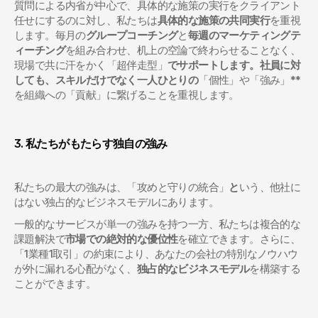
質問による内省が中心で、具体的な施策の実行をクライアント
任せにするのに対し、私たちは
具体的な施策の共同実行
を重視
します。毎月の
グループコーチング
と
毎週のマーケティングテ
ィーチング
を組み合わせ、机上の空論で終わらせることなく、
現場で共に汗をかく「超伴走型」
でサポートします。社員に対
しても、スキルだけでなく一人ひとりの
「個性」や「強み」**
を組織への「貢献」に繋げることを重視します。
3. 私たちがもたらす独自の強み
私たちの最大の強みは、「攻めと守りの統合」
と
いう、他社に
はない独占的なビジネスモデルにあります。
一般的なサービスが単一の強みを持つ一方、私たちは複合的な
課題解決で
市場での絶対的な優位性
を確立できます。さらに、
「1業種1取引」の約束により、あなたの会社の特別なノウハウ
が外に漏れる心配がなく、
独占的なビジネスモデル
を構築する
ことができます。