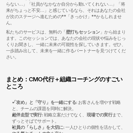
らない…」「社員がなかなか自分から動いてくれない…」「将
来がちょっと不安…」と感じているなら、それはあなたの会社
が次のステージへ進むための**「きっかけ」**かもしれませ
ん。
私たちのサービスは、無料の「
壁打ちセッション
」から始まり
ます。このセッションでは、あなたの会社の現状や悩みをじっ
くりお聞きし、一緒に未来の可能性を探していきます。ぜひ、
一歩踏み出して、未来を一緒に作るパートナーを見つけてくだ
さい。
まとめ：CMO代行＋組織コーチングのすごい
ところ
「攻め」と「守り」を一緒にする:
 お客さんを増やす戦略
と、チームの課題を同時に解決。
超伴走型で実行:
 戦略立案だけでなく、
現場での実行
まで、
ずっとそばでサポート。
社員の「らしさ」を大切に:
 一人ひとりの個性を活かして、