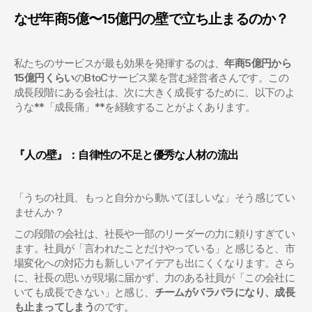
なぜ年商5億〜15億円の壁で立ち止まるのか？
私たちのサービスが最も効果を発揮するのは、
年商5億円から
15億円くらい
のBtoCサービス業を営む経営者さんです。この
成長段階にある会社は、次に大きく成長するために、以下のよ
うな**「成長痛」**を経験することがよくあります。
『人の壁』：自律性の不足と優秀な人材の流出
「うちの社員、もっと自分から動いてほしいな」そう感じてい
ませんか？
この段階の会社は、社長や一部のリーダーの力に頼りすぎてい
ます。社員が「言われたことだけやっている」と感じると、市
場変化への対応力も新しいアイデアも出にくくなります。さら
に、社長の思いが現場に届かず、力のある社員が「この会社に
いても成長できない」と感じ、
チームがバラバラになり、成長
も止まってしまう
のです。