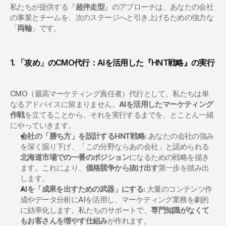
私たちが提供する『
超伴走型
』のアプローチは、あなたの会社
の事業とチームを、次のステージへと引き上げるための強力な
「
両輪
」です。
1. 「攻め」のCMO代行：AIを活用した『HNT戦略』の実行
CMO（最高マーケティング責任者）代行として、私たちは単
なるアドバイスに留まりません。
AIを活用したマーケティング
作戦
を立てることから、それを実行するまでを、とことん一緒
にやっていきます。
会社の「勝ち方」を設計するHNT戦略:
 あなたの会社の強み
を深く掘り下げ、「この分野ならあの会社」と認められる
北海道市場での一番のポジション
になるための戦略を描き
ます。これにより、
価格競争から抜け出す
第一歩を踏み出
します。
AIを「成果を出すための武器」にする:
 大量のコンテンツ作
成やデータ分析にAIを活用し、マーケティング業務を劇的
に効率化します。私たちのサポートで、
専門知識がなくて
もお客さんを増やす仕組み
が作れます。