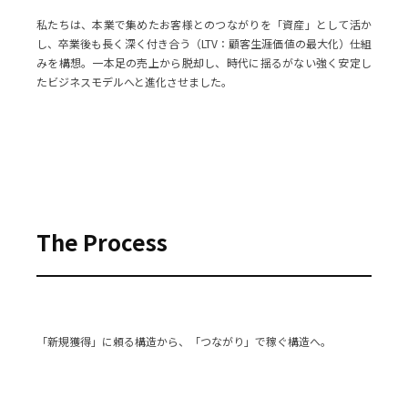
私たちは、本業で集めたお客様とのつながりを「資産」として活か
し、卒業後も長く深く付き合う（LTV：顧客生涯価値の最大化）仕組
みを構想。一本足の売上から脱却し、時代に揺るがない強く安定し
たビジネスモデルへと進化させました。
The Process
「新規獲得」に頼る構造から、「つながり」で稼ぐ構造へ。