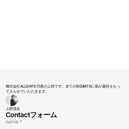
EDUCATION : CASE 06 「一度きり」からの脱却。一生涯つながる新しい収益モデル 卒業生をファンに変えるLTV戦略 人口減少時代を勝ち抜くビジネスの進化  CLIENT: Driving School (Hokkaido) TIMELINE: Ongoing Project SCOPE: LTV Strategy, New Business OUTCOME: Continuous Revenue Structure  Introduction これまでのビジネスモデルは「サービスを提供して卒業したら、それっきり」という一度きりの関係でした。人口が減る地域の中で、常に「まったく新しいお客様」をゼロから探し続けなければならない自転車操業に限界を感じていました。「卒業はゴールではなく、新しいスタートラインだ。お客様のこれからの生活を、ずっとサポートできる会社になろう。」私たちは、本業で集めたお客様とのつながりを「資産」として活かし、卒業後も長く深く付き合う（LTV：顧客生涯価値の最大化）仕組みを構想。一本足の売上から脱却し、時代に揺るがない強く安定したビジネスモデルへと進化させました。  The Process 「新規獲得」に頼る構造から、「つながり」で稼ぐ構造へ。 01 PHASE 01 : AWARENESS （気づき） お客様との関係性の再定義 自分たちの仕事を「資格を渡して終わり」から「地域の豊かな生活を一生涯サポートすること」へと広げました。これまで見過ごしていた『卒業生』という存在が、実は会社にとって最も大切でポテンシャルのある顧客であることに気づきました。 02 PHASE 02 : TRANSFORMATION （変化） デジタル接点（LINE）の資産化 Case 04の集客施策で集まった数千人の LINE 登録者を、単なる連絡網ではなく「貴重な顧客リスト」として活用。卒業のタイミングでお別れするのではなく、その後の生活に役立つ情報を定期的に届け、忘れられない存在であり続ける仕組みを作りました。 03 PHASE 03 : EVOLUTION （進化） 新しいサービスの提案（クロスセル） 信頼関係のある卒業生に対して、自動車の購入、保険の相談、メンテナンスなど、本業の先にある新しいサービスを提案できる導線を構築。提携先企業とも連携し、お客様に喜ばれながら自社にも利益が入る「新しい収益の柱」を生み出しました。  The Deliverables 01 LTV向上戦略マップ：生涯価値を高める事業設計 02 卒業生向けLINEシナリオ：関係を途切れさせない配信 03 提携先開拓サポート：他業種とのアライアンス 04 新規事業パッケージ：次なる収益の柱の構築  The Outcome 新規集客のプレッシャーから解放され、会社全体の視野が大きく広がった。 NEW CONTINUOUS REVENUE 4,000+ LOYAL CUSTOMER LIST LIFETIME CUSTOMER RELATIONSHIP 「常に新しいお客様を追いかける不安から解放されました。入口を太くし、卒業後もつながる。これが私たちの新しい強みです。」 —— 経営幹部  Conclusion これからの時代、お客様との接点は「点」ではなく「線」で考えなければなりません。既存の資産を見直し、次の収益源を一緒に創り上げましょう。 無料診断を試す →
株式会社ALLDAYS 代表の上村です。全ての初回MTGに私が責任をもっ
て入らせていただきます。
上村啓太
Contactフォーム