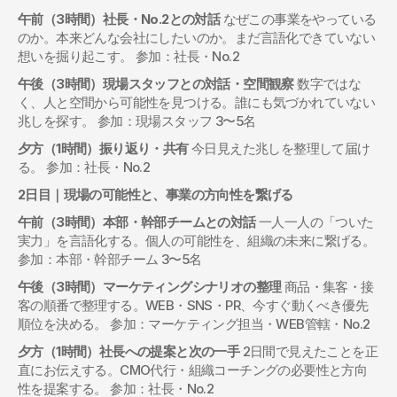
午前（3時間）社長・No.2との対話
 なぜこの事業をやっている
のか。本来どんな会社にしたいのか。まだ言語化できていない
想いを掘り起こす。 参加：社長・No.2
午後（3時間）現場スタッフとの対話・空間観察
 数字ではな
く、人と空間から可能性を見つける。誰にも気づかれていない
兆しを探す。 参加：現場スタッフ 3〜5名
夕方（1時間）振り返り・共有
 今日見えた兆しを整理して届け
る。 参加：社長・No.2
2日目｜現場の可能性と、事業の方向性を繋げる
午前（3時間）本部・幹部チームとの対話
 一人一人の「ついた
実力」を言語化する。個人の可能性を、組織の未来に繋げる。 
参加：本部・幹部チーム 3〜5名
午後（3時間）マーケティングシナリオの整理
 商品・集客・接
客の順番で整理する。WEB・SNS・PR、今すぐ動くべき優先
順位を決める。 参加：マーケティング担当・WEB管轄・No.2
夕方（1時間）社長への提案と次の一手
 2日間で見えたことを正
直にお伝えする。CMO代行・組織コーチングの必要性と方向
性を提案する。 参加：社長・No.2