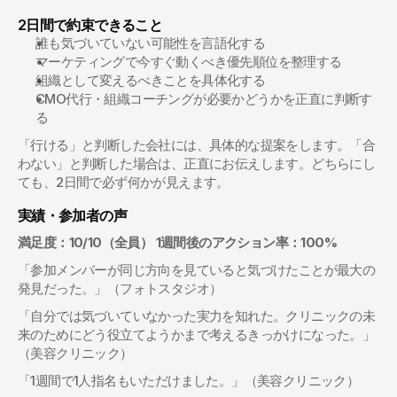
2日間で約束できること
誰も気づいていない可能性を言語化する
マーケティングで今すぐ動くべき優先順位を整理する
組織として変えるべきことを具体化する
CMO代行・組織コーチングが必要かどうかを正直に判断す
る
「行ける」と判断した会社には、具体的な提案をします。「合
わない」と判断した場合は、正直にお伝えします。どちらにし
ても、2日間で必ず何かが見えます。
実績・参加者の声
満足度：10/10（全員）
1週間後のアクション率：100%
「参加メンバーが同じ方向を見ていると気づけたことが最大の
発見だった。」（フォトスタジオ）
「自分では気づいていなかった実力を知れた。クリニックの未
来のためにどう役立てようかまで考えるきっかけになった。」
（美容クリニック）
「1週間で1人指名もいただけました。」（美容クリニック）