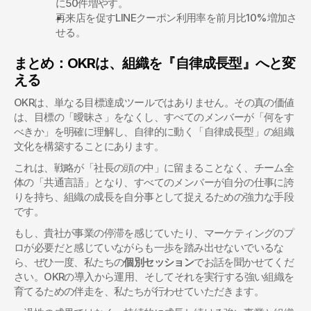
に50件増やす。
再来店を促すLINEクーポン利用率を前月比10%増加さ
せる。
まとめ：OKRは、組織を『自律成長型』へと変
える
OKRは、単なる目標達成ツールではありません。その真の価値
は、目標の「曖昧さ」をなくし、すべてのメンバーが「何をす
べきか」を明確に理解し、自律的に動く「自律成長型」の組織
文化を構築することにあります。
これは、戦略が「社長の頭の中」に留まることなく、チーム全
体の「共通言語」となり、すべてのメンバーが自分の仕事に誇
りを持ち、組織の成長を自分事として捉えるための強力な手段
です。
もし、貴社が事業の停滞を感じていたり、マーケティングのプ
ロが必要だと感じていながらも一歩を踏み出せないでいるな
ら、ぜひ一度、私たちの
個別セッション
でお話を聞かせてくだ
さい。OKRの導入から運用、そしてそれを実行する強い組織を
育てるための伴走を、私たちが行わせていただきます。