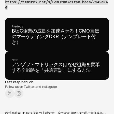
https://timerex.net/s/uemurankeitan_baea/7942e04
0
Previous
BtoC企業の成長を加速させる！CMO直伝
のマーケティングOKR（テンプレート付
き）
Next
アンゾフ・マトリックスはなぜ組織を変革
する？戦略を「共通言語」にする方法
Let’s keep in touch.
Follow us on Twitter and Instagram.
株式会社ALLDAYS 代表の上村です。全ての初回MTGに私が責任をもっ