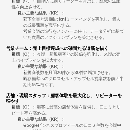
目標（O）：
 自律的に動くリーダーを育成し、組織の生産
性を向上させる。
良い主要な結果（KR）：
部下全員と週1回の1on1ミーティングを実施し、個人
の成長課題を言語化する。
営業会議の進行をメンバーに任せ、データ分析に基づ
いた次週のアクションプランを策定させる。
営業チーム：売上目標達成への確固たる道筋を描く
目標（O）：
 今期、新規顧客との関係を強化し、来期の売
上パイプラインを拡大する。
良い主要な結果（KR）：
新規商談数を月間20件から30件に増加させる。
既存顧客へのクロスセル・アップセル提案数を前四半
期比15%増やす。
店舗・現場スタッフ：顧客体験を最大化し、リピーターを
増やす
目標（O）：
 顧客に最高の店舗体験を提供し、口コミとリ
ピート率を高める。
良い主要な結果（KR）：
Googleビジネスプロフィールの口コミ件数を今期中