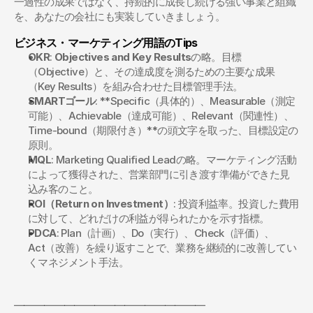
一過性の成果ではなく、持続的に成長し続ける強い事業と組織
を、あなたの会社にも実装していきましょう。
ビジネス・マーケティング用語のTips
OKR
: 
Objectives and Key Results
の略。目標
（Objective）と、その達成度を測るための主要な成果
（Key Results）を組み合わせた目標管理手法。
SMARTゴール
: **Specific（具体的）、Measurable（測定
可能）、Achievable（達成可能）、Relevant（関連性）、
Time-bound（期限付き）**の頭文字を取った、目標設定の
原則。
MQL
: Marketing Qualified Leadの略。マーケティング活動
によって獲得された、営業部門に引き渡す準備ができた見
込み客のこと。
ROI（Return on Investment）
: 投資利益率。投資した費用
に対して、どれだけの利益が得られたかを示す指標。
PDCA
: Plan（計画）、Do（実行）、Check（評価）、
Act（改善）を繰り返すことで、業務を継続的に改善してい
くマネジメント手法。
━━━━━━━━━━━━━━━━━━━