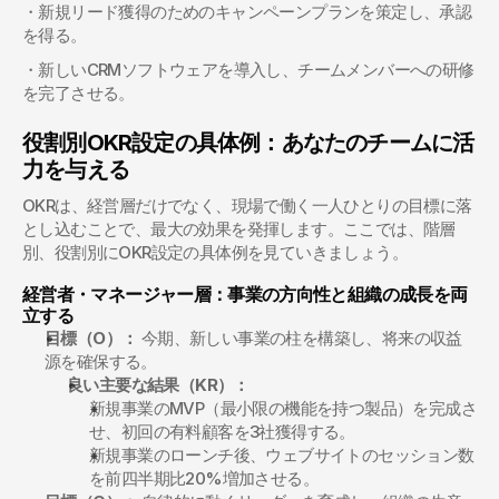
・新規リード獲得のためのキャンペーンプランを策定し、承認
を得る。 
・新しいCRMソフトウェアを導入し、チームメンバーへの研修
を完了させる。
役割別OKR設定の具体例：あなたのチームに活
力を与える
OKRは、経営層だけでなく、現場で働く一人ひとりの目標に落
とし込むことで、最大の効果を発揮します。ここでは、階層
別、役割別にOKR設定の具体例を見ていきましょう。
経営者・マネージャー層：事業の方向性と組織の成長を両
立する
目標（O）：
 今期、新しい事業の柱を構築し、将来の収益
源を確保する。
良い主要な結果（KR）：
新規事業のMVP（最小限の機能を持つ製品）を完成さ
せ、初回の有料顧客を3社獲得する。
新規事業のローンチ後、ウェブサイトのセッション数
を前四半期比20%増加させる。