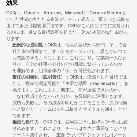
効果
OKRは、Google、Amazon、Microsoft、General Electricと
いった世界の名だたる企業がこぞって導入し、驚くべき成長を
遂げてきた目標管理手法です。OKRがこれほどまでに支持され
るのには、単なる目標設定を超えた、3つの本質的な理由があ
ります。
圧倒的な透明性
：OKRは、個人の目標から部門、そして会
社全体の目標まで、すべてをオープンにし、誰もがいつで
も確認できるようにします。これにより、従業員一人ひと
りが「自分の仕事が会社のどの目標に繋がっているのか」
を理解でき、組織全体の「今」が可視化されます。
責任の明確化（説明責任）
：OKRは、漠然とした目標では
なく、数値で測定可能な「主要な結果（Key Results）」を
掲げます。これにより、期末に「何が達成できたのか」
「なぜ達成できなかったのか」を客観的に評価できます。
成功も失敗も、その原因を明らかにすることで、次の行動
へと繋がり、チームは自ら成長するサイクルを回すことが
できます。
強烈な集中力
：OKRでは、四半期ごとに目標を3〜5つに絞
り込みます。これにより、チームは本当に重要なことにリ
ソースを集中させ、「重要でないプロジェクトにはノーと