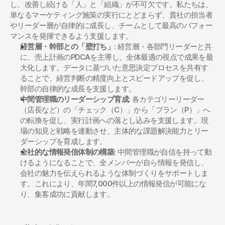
し、改善し続ける「人」と「組織」が不可欠です。私たちは、
単なるマーケティング施策の実行にとどまらず、貴社の担当者
やリーダー層が自律的に成長し、チームとして最高のパフォー
マンスを発揮できるよう支援します。
経営層・幹部との「壁打ち」
: 経営層・各部門リーダーと共
に、売上計画のPDCAを主導し、全体最適の視点で成果を最
大化します。データに基づいた意思決定プロセスを共有す
ることで、経営判断の精度向上とスピードアップを促し、
幹部の自律的な成長を支援します。
中間管理職のリーダーシップ育成
: 各カテゴリーリーダー
（店長など）の「チェック（C）」から「プラン（P）」へ
の転換を促し、実行計画への落とし込みを支援します。現
場の知見と戦略を連動させ、主体的な課題解決能力とリー
ダーシップを育成します。
全社的な情報発信体制の構築
: 中間管理職が自信を持って動
けるようになることで、全メンバーが自ら情報を発信し、
会社の魅力を伝えられるような体制づくりをサポートしま
す。これにより、年間7,000件以上の情報発信が可能にな
り、集客成功に貢献します。