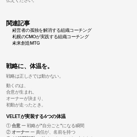
伝えください。
関連記事
経営者の孤独を解消する組織コーチング
札幌のCMOが実践する組織コーチング
未来創造MTG
戦略に、体温を。
戦略は正しさでは動かない。
動くのは、
合意が生まれ、
オーナーが決まり、
初動が走ったとき。
VELETが実装する6つの体温
① 
合意
 ー 戦略が"自分ごと"になる瞬間
② 
オーナー
 ー 責任が、名前を持つ