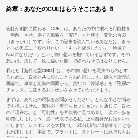
終章：あなたのCUEはもうそこにある 🚪
会社が劇的に変わる「CUE」は、あなたの中に眠れる可能性を
「覚醒」させ、勝てる戦略を「実行」へと移す、変化の合図
（きっかけ）です。今、この記事を読んでいるあなたは、きっ
と心の奥底に「変わりたい」「もっと成長したい」「地域で
No.1になりたい」という強い想いを抱いているはずです。その
想いは、決して「絵に描いた餅」で終わらせてはなりません。
私たち【超伴走型CMO】は、その強い想いを現実のものとす
るために、貴社と共に歩むことをお約束します。感性と論理の
両輪で、事業と組織の両面から、貴社の「停滞感」を「飛躍の
チャンス」に変えるお手伝いをさせていただきます。
まずは、あなたの現状をお聞かせください。どんな小さな悩み
でも構いません。無料の「壁打ちセッション」を通じて、貴社
の「現在地」と「可能性」を客観的に見つめ直し、次の一歩を
明確にしましょう。必ず代表である私、上村自身がお話をお伺
いします。レスポンスを大切にし、25分以内に返信することを
お約束します。本音で、フラットに、ストレートに気持ちをお