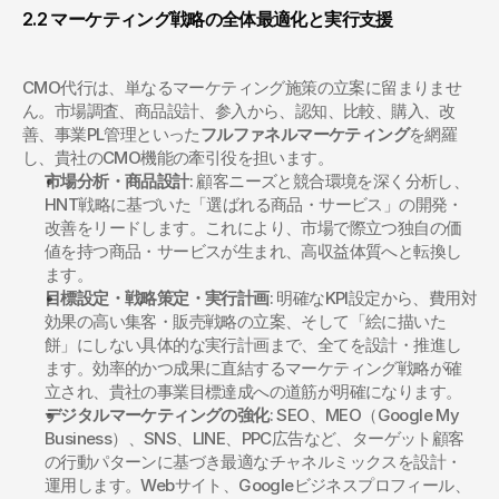
2.2 マーケティング戦略の全体最適化と実行支援
CMO代行は、単なるマーケティング施策の立案に留まりませ
ん。市場調査、商品設計、参入から、認知、比較、購入、改
善、事業PL管理といった
フルファネルマーケティング
を網羅
し、貴社のCMO機能の牽引役を担います。
市場分析・商品設計
: 顧客ニーズと競合環境を深く分析し、
HNT戦略に基づいた「選ばれる商品・サービス」の開発・
改善をリードします。これにより、市場で際立つ独自の価
値を持つ商品・サービスが生まれ、高収益体質へと転換し
ます。
目標設定・戦略策定・実行計画
: 明確なKPI設定から、費用対
効果の高い集客・販売戦略の立案、そして「絵に描いた
餅」にしない具体的な実行計画まで、全てを設計・推進し
ます。効率的かつ成果に直結するマーケティング戦略が確
立され、貴社の事業目標達成への道筋が明確になります。
デジタルマーケティングの強化
: SEO、MEO（Google My 
Business）、SNS、LINE、PPC広告など、ターゲット顧客
の行動パターンに基づき最適なチャネルミックスを設計・
運用します。Webサイト、Googleビジネスプロフィール、