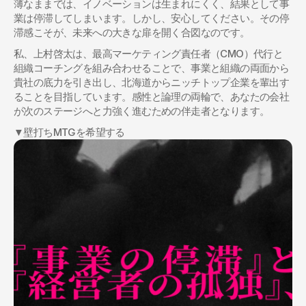
薄なままでは、イノベーションは生まれにくく、結果として事
業は停滞してしまいます。しかし、安心してください。その停
滞感こそが、未来への大きな扉を開く合図なのです。
私、上村啓太は、最高マーケティング責任者（CMO）代行と
組織コーチングを組み合わせることで、事業と組織の両面から
貴社の底力を引き出し、北海道からニッチトップ企業を輩出す
ることを目指しています。感性と論理の両輪で、あなたの会社
が次のステージへと力強く進むための伴走者となります。
▼壁打ちMTGを希望する