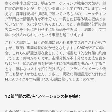
多くの中小企業では、明確なマーケティング戦略の欠如や、部
門間の連携不足が「見えない課題」として存在しています。例
えば、営業は現場の肌感覚で動いているものの、マーケティン
グ部門との情報共有が不十分で、一貫した顧客体験を提供でき
ていないケースは少なくありません。また、商品開発部門が顧
客ニーズを十分に理解せずに新商品を生み出し、結果として市
場に受け入れられないという事態も起こりえます。
これらの課題は、日々の業務に追われる中で見過ごされがちで
すが、確実に事業成長の足かせとなります。CMOが不在の場
合、これらの課題は顕在化しにくく、場当たり的な施策に終始
してしまう傾向があります。市場分析が不十分なまま広告費を
投じたり、競合の動向を把握せずに価格戦略を決めたりするこ
とは、無駄なコストを招くだけでなく、ブランドイメージの低
下にも繋がりかねません。まさに、明確な目標設定がなければ
PDCAサイクルすら回せない状態に陥ってしまうのです。
1.2 部門間の壁がイノベーションの芽を摘む
中小企業にとって、部門間の壁はイノベーションを阻む大きな