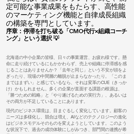
定可能な事業成果をもたらす、高性能
のマーケティング機能と自律成長組織
の構築を専門としています。
序章：停滞を打ち破る「CMO代行×組織コーチ
ング」という選択 💡
北海道の中小企業の皆様、日々の事業運営、お疲れ様です。懸
命に走り続けているにもかかわらず、売上や組織に停滞感を感
じることはありませんか？「去年と同じ」という不安が頭をよ
ぎったり、現場の中間層の離脱が止まらなかったり。「このま
まではまずい」と感じているなら、それは変革のCUE（きっか
け）かもしれません。多くの企業が直面する課題の根源は、
「勝つための戦略」と「やり遂げるための実行力」、あるいは
その両方が不足していることにあります。
現代のビジネス環境は、目まぐるしく変化しています。顧客の
ニーズは多様化し、競合は増え、AIなどのテクノロジーの進化
はビジネスモデルそのものを変えようとしています。このよう
な状況下で、過去の成功体験にしがみつき、部門間の連携が希