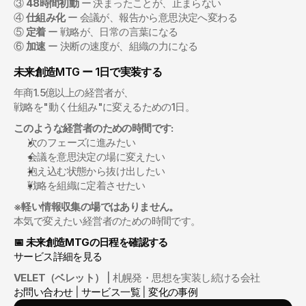
③ 
48時間初動
 ー 決まったことが、止まらない
④ 
仕組み化
 ー 会議が、報告から意思決定へ変わる
⑤ 
定着
 ー 戦略が、日常の言葉になる
⑥ 
加速
 ー 決断の速度が、組織の力になる
未来創造MTG ー 1日で実装する
年商1.5億以上の経営者が、
戦略を"動く仕組み"に変えるための1日。
このような経営者のための時間です:
次のフェーズに進みたい
会議を意思決定の場に変えたい
抱え込む状態から抜け出したい
戦略を組織に定着させたい
※軽い情報収集の場ではありません。
本気で変えたい経営者のための時間です。
📅 未来創造MTGの日程を確認する
サービス詳細を見る
VELET（ベレット）
 | 札幌発・思想を実装し続ける会社
お問い合わせ
 | 
サービス一覧
 | 
変化の事例