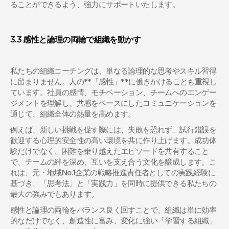
ることができるよう、強力にサポートいたします。
3.3 感性と論理の両輪で組織を動かす
私たちの組織コーチングは、単なる論理的な思考やスキル習得
に留まりません。人の**「感性」**に働きかけることも重視し
ています。社員の感情、モチベーション、チームへのエンゲー
ジメントを理解し、共感をベースにしたコミュニケーションを
通じて、組織全体の熱量を高めます。
例えば、新しい挑戦を促す際には、失敗を恐れず、試行錯誤を
歓迎する心理的安全性の高い環境を共に作り上げます。成功体
験だけでなく、困難を乗り越えたエピソードを共有すること
で、チームの絆を深め、互いを支え合う文化を醸成します。こ
れは、元・地域No.1企業の戦略推進責任者としての実践経験に
基づき、「思考法」と「実践力」を同時に提供できる私たちの
最大の強みでもあります。
感性と論理の両輪をバランス良く回すことで、組織は単に効率
的なだけでなく、創造性に富み、変化に強い「学習する組織」