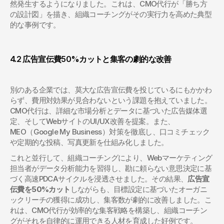
然発生するようになりました。これは、CMO代行が「勝ち方
の設計図」を描き、組織コーチングがその実行力を高めた典型
的な事例です。
4.2 広告宣伝費50%カットと集客の劇的な改善
別のある企業では、莫大な広告宣伝費を投じているにもかかわ
らず、費用対効果が見合わないという課題を抱えていました。
CMO代行は、詳細な市場分析とデータに基づいた広告媒体選
定、そしてWebサイトのUI/UX改善を提案。また、
MEO（Google My Business）対策を徹底し、口コミチェック
や定期的な投稿、写真更新を仕組み化しました。
これと並行して、組織コーチングにより、Webマーケティング
担当者がデータ分析能力を習得し、勘に頼らない意思決定に基
づく高速PDCAサイクルを浸透させました。その結果、
広告宣
伝費を50%カット
しながらも、目標設定に基づいたオーガニ
ックリーチの獲得に成功し、集客数が劇的に改善しました。こ
れは、CMO代行が効率的な集客戦略を構築し、組織コーチン
グがそれを自律的に運用できる人材を育成した好例です。