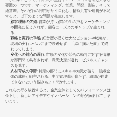
要因の一つです。マーケティング、営業、開発、製造、そして
経営層。それぞれの部門がサイロ化し、情報共有や連携が不足
すると、以下のような問題が発生します。
顧客理解の欠如
: 営業が持つ顧客の生の声をマーケティング
や開発に伝えきれず、顧客ニーズとのギャップが生まれ
る。
戦略と実行の乖離
: 経営層が描く壮大なビジョンや戦略が、
現場の実行レベルにまで浸透せず、「絵に描いた餅」で終
わってしまう。
変化への対応の遅れ
: 市場の変化や競合の動向に対する情報
が部門間で共有されず、意思決定が遅れ、ビジネスチャン
スを逃す。
人材育成の停滞
: 特定の部門にスキルや知識が偏り、組織全
体の成長が阻害される。中間管理職が育たず、組織が自走
できないという悩みもよく聞かれます。
これらの壁を放置すると、企業全体としてのパフォーマンスは
低下し、新しいアイデアやイノベーションの芽が摘まれてしま
います。