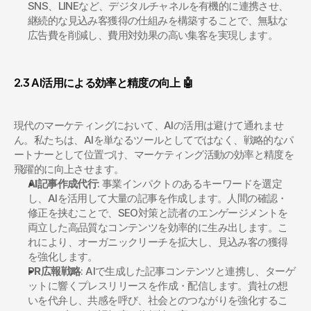
SNS、LINEなど、デジタルチャネルを有機的に連携させ、
継続的な見込み客獲得の仕組みを構築することで、無駄な
広告費を削減し、費用対効果の高い集客を実現します。
2.3 AI活用による効率と精度の向上 🤖
現代のマーケティングにおいて、AIの活用は避けて通れませ
ん。私たちは、AIを単なるツールとしてではなく、戦略的なパ
ートナーとして位置づけ、マーケティング活動の効率と精度を
飛躍的に向上させます。
AI記事作成代行
: 事業インパクトのあるキーワードを選定
し、AIを活用して大量の記事を作成します。人間の確認・
修正を挟むことで、SEO対策と読者のエンゲージメントを
両立した高品質なコンテンツを効率的に生み出します。こ
れにより、オーガニックリーチを拡大し、見込み客の獲得
を強化します。
PR広報戦略
: AIで生成した記事コンテンツと連携し、ターゲ
ットに響くプレスリリースを作成・配信します。貴社の想
いを代弁し、共感を呼び、社会とのつながりを強化するこ