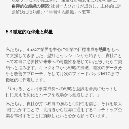
自律的な組織の構築
: 社員一人ひとりが成長し、主体的に課
題解決に取り組む「学習する組織」へ変革。
5.3 徹底的な伴走と熱量
私たちは、BtoCの業界を中心に企業の目標達成を
熱量
をもっ
て支援してきました。壁打ちセッションから始まり、貴社にと
って本当に必要性や未来への可能性を感じていただけたらご契
約へと進みます。キックオフから戦略の浸透、週次のデータ分
析と改善アプローチ、そして月次のフィードバックMTGまで、
徹底的に伴走します。
「いける、という事業成長への戦略と意識を全員にセットし、
目に見える変化とムーブを現場から創造します。」
私たちは、貴社が持つ独自の強みと可能性を信じ、それを最大
限に活かすことで、北海道から世界に通用するニッチトップ企
業を輩出することに貢献したいと心から願っています。