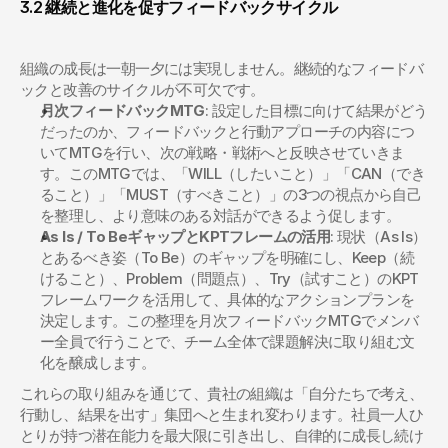
3.2 継続と進化を促すフィードバックサイクル
組織の成長は一朝一夕には実現しません。継続的なフィードバ
ックと改善のサイクルが不可欠です。
月次フィードバックMTG
: 設定した目標に向けて結果がどう
だったのか、フィードバックと行動アプローチの内容につ
いてMTGを行い、次の戦略・戦術へと反映させていきま
す。このMTGでは、「WILL（したいこと）」「CAN（でき
ること）」「MUST（すべきこと）」の3つの視点から自己
を整理し、より意味のある対話ができるよう促します。
As Is / To BeギャップとKPTフレームの活用
: 現状（As Is）
とあるべき姿（To Be）のギャップを明確にし、Keep（続
けること）、Problem（問題点）、Try（試すこと）のKPT
フレームワークを活用して、具体的なアクションプランを
決定します。この整理を月次フィードバックMTGでメンバ
ー全員で行うことで、チーム全体で課題解決に取り組む文
化を醸成します。
これらの取り組みを通じて、貴社の組織は「自分たちで考え、
行動し、結果を出す」集団へと生まれ変わります。社員一人ひ
とりが持つ潜在能力を最大限に引き出し、自律的に成長し続け