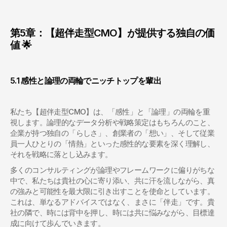
第5章：【超伴走型CMO】が提供する独自の価
値 🌟
5.1 感性と論理の両輪でニッチトップを輩出
私たち【超伴走型CMO】は、「感性」と「論理」の両輪を重
視します。論理的なデータ分析や戦略策定はもちろんのこと、
企業が持つ独自の「らしさ」、創業者の「想い」、そして従業
員一人ひとりの「情熱」といった感性的な要素を深く理解し、
それを戦略に落とし込みます。
多くのコンサルティングが論理やフレームワークに偏りがちな
中で、私たちは貴社の心に寄り添い、共に汗を流しながら、真
の強みと可能性を最大限に引き出すことを使命としています。
これは、単なるアドバイスではなく、まさに「伴走」です。貴
社の隣で、時には背中を押し、時には共に悩みながら、目標達
成に向けて歩んでいきます。