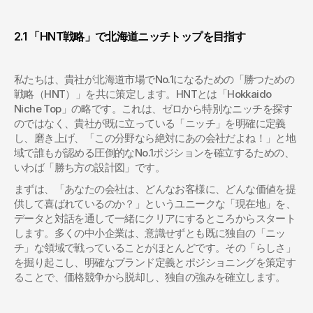
2.1 「HNT戦略」で北海道ニッチトップを目指す
私たちは、貴社が北海道市場でNo.1になるための「勝つための
戦略（HNT）」を共に策定します。HNTとは「Hokkaido 
Niche Top」の略です。これは、ゼロから特別なニッチを探す
のではなく、貴社が既に立っている「ニッチ」を明確に定義
し、磨き上げ、「この分野なら絶対にあの会社だよね！」と地
域で誰もが認める圧倒的なNo.1ポジションを確立するための、
いわば「勝ち方の設計図」です。
まずは、「あなたの会社は、どんなお客様に、どんな価値を提
供して喜ばれているのか？」というユニークな「現在地」を、
データと対話を通して一緒にクリアにするところからスタート
します。多くの中小企業は、意識せずとも既に独自の「ニッ
チ」な領域で戦っていることがほとんどです。その「らしさ」
を掘り起こし、明確なブランド定義とポジショニングを策定す
ることで、価格競争から脱却し、独自の強みを確立します。