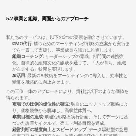
5.2 事業と組織、両面からのアプローチ
私たちのサービスは、以下の3つの要素を融合させています。
CMO代行
: 勝つためのマーケティング戦略の立案から実行ま
でを一貫して支援し、事業成長を強力に推進します。
組織コーチング
: リーダーシップの育成、部門間の連携強
化、自律的な組織文化の醸成を通じて、「人が育ち、組織
が自走する」状態を実現します。
AI活用
: 最新のAI技術をマーケティングに導入し、効率性と
精度を飛躍的に向上させます。
この三位一体のアプローチにより、貴社は以下のような価値を
得られます。
市場での圧倒的優位性の確立
: 独自のニッチトップ戦略によ
り、価格競争から脱却し、高収益体質へ。
事業目標の達成
: 明確な戦略と実行計画、そしてデータに基
づいた改善サイクルで、売上・利益目標を達成。
経営判断の精度向上とスピードアップ
: データ駆動型の意思
決定プロセスが確立され、迅速な市場変化に対応可能に。