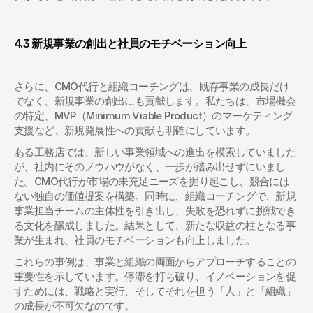
4.3 新規事業の創出と社員のモチベーション向上
さらに、CMO代行と組織コーチングは、既存事業の成長だけ
でなく、新規事業の創出にも貢献します。私たちは、市場機会
の特定、MVP（Minimum Viable Product）のマーケティング
支援など、新規発展性への貢献も明確にしています。
ある工務店では、新しい事業領域への進出を模索していました
が、社内にそのノウハウがなく、一歩が踏み出せずにいまし
た。CMO代行が市場の未充足ニーズを掘り起こし、競合には
ない独自の価値提案を構築。同時に、組織コーチングで、新規
事業担当チームの主体性を引き出し、失敗を恐れずに挑戦でき
る文化を醸成しました。結果として、新たな収益の柱となる事
業が生まれ、社員のモチベーションも向上しました。
これらの事例は、事業と組織の両面からアプローチすることの
重要性を示しています。停滞を打ち破り、イノベーションを促
すためには、戦略と実行、そしてそれを担う「人」と「組織」
の成長が不可欠なのです。