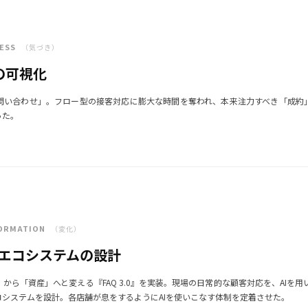
NESS
（気づき）
の可視化
問い合わせ」。フロー型の接客対応に膨大な時間を奪われ、本来注力すべき「成約
った。
FORMATION
（変化）
動化エコシステムの設計
から「資産」へと変える『FAQ 3.0』を実装。現場の日常的な顧客対応を、AIを用
コシステムを設計。各店舗が息をするようにAIを使いこなす体制を定着させた。