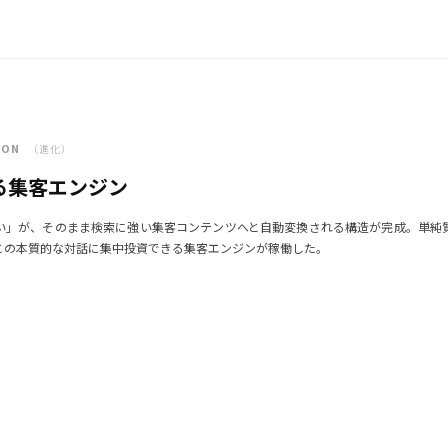
TION
（進化）
る集客エンジン
い」が、そのまま検索に強い集客コンテンツへと自動変換される構造が完成。単純
との本質的な対話に集中投資できる集客エンジンが稼働した。