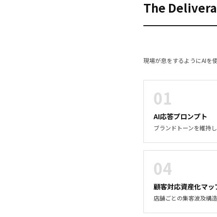
The Deliver
現場が息をするようにAIを
01
AI応答プロンプト
ブランドトーンを維持
04
顧客対応資産化マッ
店舗ごとの集客波及構