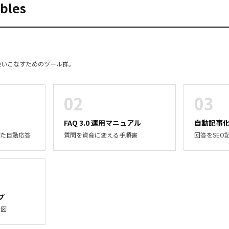
ables
使いこなすためのツール群。
02
03
FAQ 3.0 運用マニュアル
自動記事
した自動応答
質問を資産に変える手順書
回答をSEO
プ
造図