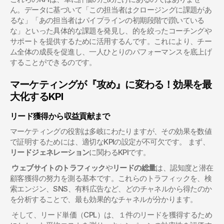
ん。データに基づいて「この担当者はクロージングに課題があ
るな」「あの担当者はパイプラインの初期段階で躓いている
な」といった具体的な課題を発見し、的を絞ったコーチングや
サポートを提供するために活用するんです。これにより、チー
ム全体の成長を促進し、一人ひとりのパフォーマンスを底上げ
することができるのです。
マーケティングが『攻め』に変わる！効果を最
大化するKPI
リード獲得から収益貢献まで
マーケティングの役割は多岐にわたりますが、その効果を数値
で証明するためには、適切なKPIの設定が不可欠です。 まず、
リードジェネレーション
に関わるKPIです。
ウェブサイトのトラフィック
や
リードの総量
は、認知度と潜在
顧客獲得の努力を測る基本です。これらのトラフィックを、検
索エンジン、SNS、有料広告など、どのチャネルから得たのか
を分析することで、最も効果的なチャネルが分かります。
 そして、リード単価（CPL）は、１件のリードを獲得するため