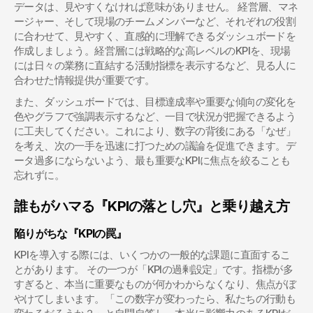
データは、見やすくなければ意味がありません。 経営層、マネ
ージャー、そして現場のチームメンバーなど、それぞれの役割
に合わせて、見やすく、直感的に理解できるダッシュボードを
作成しましょう。経営層には戦略的な高レベルのKPIを、現場
には日々の業務に直結する活動指標を表示するなど、見る人に
合わせた情報提供が重要です。
また、ダッシュボードでは、目標達成率や重要な傾向の変化を
色やグラフで強調表示するなど、一目で状況が把握できるよう
に工夫してください。これにより、数字の背後にある「なぜ」
を考え、次の一手を迅速に打つための議論を促進できます。デ
ータ過多にならないよう、最も重要なKPIに焦点を絞ることも
忘れずに。
誰もがハマる『KPIの落とし穴』と乗り越え方
陥りがちな『KPIの罠』
KPIを導入する際には、いくつかの一般的な課題に直面するこ
とがあります。 その一つが「KPIの過剰設定」です。指標が多
すぎると、本当に重要なものが何かわからなくなり、焦点がぼ
やけてしまいます。「この数字が変わったら、私たちの行動も