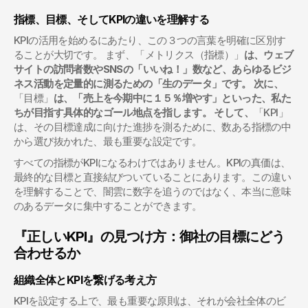
指標、目標、そしてKPIの違いを理解する
KPIの活用を始めるにあたり、この３つの言葉を明確に区別す
ることが大切です。 まず、「メトリクス（指標）」
は、ウェブ
サイトの訪問者数やSNSの「いいね！」数など、あらゆるビジ
ネス活動を定量的に測るための「生のデータ」です。 次に、
「目標」
は、「売上を今期中に１５％増やす」といった、私た
ちが目指す具体的なゴール地点を指します。 そして、
「KPI」
は、その目標達成に向けた進捗を測るために、数ある指標の中
から選び抜かれた、最も重要な設定です。
すべての指標がKPIになるわけではありません。KPIの真価は、
最終的な目標と直接結びついていることにあります。この違い
を理解することで、闇雲に数字を追うのではなく、本当に意味
のあるデータに集中することができます。
『正しいKPI』の見つけ方：御社の目標にどう
合わせるか
組織全体とKPIを繋げる考え方
KPIを設定する上で、最も重要な原則は、それが会社全体のビ