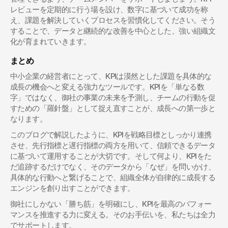
レビューを定期的に行う場を設け、数字に基づいて成功を称
え、課題を解決していくプロセスを習慣化してください。そう
することで、データと継続的な改善を中心とした、強い組織文
化が育まれていきます。
まとめ
中小企業の経営者にとって、KPIは漠然とした課題を具体的な
成長の機会へと変える強力なツールです。KPIを「単なる数
字」ではなく、御社の事業の未来を予測し、チームの行動を促
すための「羅針盤」として捉え直すことが、成長への第一歩と
なります。
このブログで解説したように、KPIを戦略目標としっかり連携
させ、先行指標と遅行指標の両方を用いて、信頼できるデータ
に基づいて運用することが大切です。そして何より、KPIをた
だ追跡するだけでなく、そのデータから「なぜ」を問いかけ、
具体的な行動へと繋げることで、組織全体が自律的に成長する
エンジンを創り出すことができます。
御社にしかない「勝ち筋」を明確にし、KPIを最高のパフォー
マンスを推進する力に変える。そのお手伝いを、私たちは全力
でサポートします。