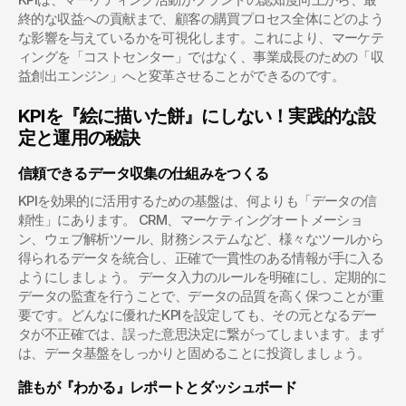
終的な収益への貢献まで、顧客の購買プロセス全体にどのよう
な影響を与えているかを可視化します。これにより、マーケテ
ィングを「コストセンター」ではなく、事業成長のための「収
益創出エンジン」へと変革させることができるのです。
KPIを『絵に描いた餅』にしない！実践的な設
定と運用の秘訣
信頼できるデータ収集の仕組みをつくる
KPIを効果的に活用するための基盤は、何よりも「データの信
頼性」にあります。 CRM、マーケティングオートメーショ
ン、ウェブ解析ツール、財務システムなど、様々なツールから
得られるデータを統合し、正確で一貫性のある情報が手に入る
ようにしましょう。 データ入力のルールを明確にし、定期的に
データの監査を行うことで、データの品質を高く保つことが重
要です。どんなに優れたKPIを設定しても、その元となるデー
タが不正確では、誤った意思決定に繋がってしまいます。まず
は、データ基盤をしっかりと固めることに投資しましょう。
誰もが『わかる』レポートとダッシュボード