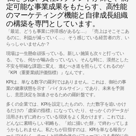
定可能な事業成果をもたらす、高性能
のマーケティング機能と自律成長組織
の構築を専門としています。
「最近、どうも事業に停滞感があるな…」 「売上はそこそこあ
るのに、利益が減っていく…」 そう感じている経営者の方、い
らっしゃいませんか？ 
現場は一生懸命頑張っている。新しい施策も次々と打ってい
る。でも、何かが噛み合っていない。そんな時に、漠然とした
不安を明確な課題に変え、進むべき道を照らしてくれるのが
『KPI（重要業績評価指標）』なんです。
KPIは、単なる数字の羅列ではありません。これは、御社の事
業の健康状態を示す「バイタルサイン」であり、未来を予測
し、意思決定を加速させるための羅針盤です。
多くの企業では、KPIを設定したものの、ただ数字を追いかけ
るだけの「虚栄の指標」になっていたり、せっかくのデータが
活用されずに終わっている現状をよく見かけます。これでは、
どんなに素晴らしい戦略も、「絵に描いた餅」で終わってしま
うかもしれません。私たちが目指すのは、KPIを単なる報告ツ
ールではなく、チームと組織全体のパフォーマンスを劇的に向