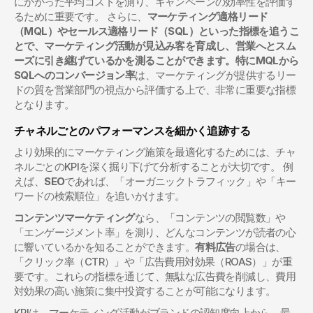
にかかった平均コストを測り、キャンペーンの効率性を評価す
るために重要です。 さらに、
マーケティング適格リード
（MQL）やセールス適格リード（SQL）といった指標を追うこ
とで、マーケティング活動が見込み客を育成し、営業へとスム
ーズに引き継げているかを測ることができます。特にMQLから
SQLへのコンバージョン率
は、マーケティングが提供するリー
ドの質を営業部門の視点から評価する上で、非常に重要な指標
となります。
チャネルごとのパフォーマンスを細かく追跡する
より効果的にマーケティング施策を最適化するためには、チャ
ネルごとのKPIを深く掘り下げて分析することが大切です。 例
えば、
SEO
であれば、「オーガニックトラフィック」や「キー
ワードの検索順位」を追いかけます。
コンテンツマーケティング
なら、「コンテンツの閲覧数」や
「エンゲージメント率」を測り、どんなコンテンツが読者の心
に響いているかを知ることができます。
有料広告
の場合は、
「クリック率（CTR）」や「広告費用対効果（ROAS）」が重
要です。これらの指標を通じて、無駄な広告費を削減し、費用
対効果の高い施策に集中投資することが可能になります。
KPIは、マーケティング活動がブランドの認知度向上から、最