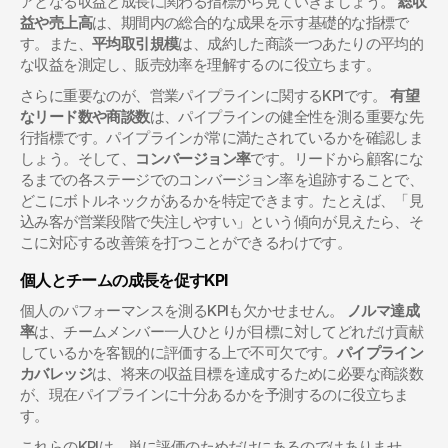
アとなる収益と成長に関わる指標から見ていきましょう。 
総収
益や売上高
は、期間内の総合的な成果を示す基礎的な指標で
す。また、
平均取引規模
は、成約した商談一つあたりの平均的
な収益を測定し、販売効率を理解するのに役立ちます。
さらに重要なのが、営業パイプラインに関するKPIです。 
有望
なリード数や商談数
は、パイプラインの健全性を測る重要な先
行指標です。パイプラインが常に満たされているかを確認しま
しょう。そして、
コンバージョン率
です。リードから顧客にな
るまでの各ステージでのコンバージョン率を追跡することで、
どこにボトルネックがあるかを特定できます。たとえば、「見
込み客が営業段階で失注しやすい」という傾向が見えたら、そ
こに対応する改善策を打つことができるわけです。
個人とチームの成長を促すKPI
個人のパフォーマンスを測るKPIも欠かせません。 
ノルマ達成
率
は、チームメンバー一人ひとりが目標に対してどれだけ貢献
しているかを客観的に評価する上で不可欠です。
パイプライン
カバレッジ
は、将来の収益目標を達成するために必要な商談数
が、現在パイプラインに十分あるかを予測するのに役立ちま
す。
これらのKPIは、単に評価のためだけにあるのではありませ