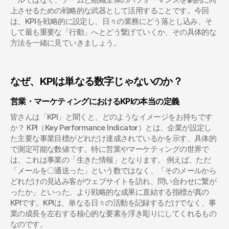
上させるための戦略的な武器として活用することです。今回
は、KPIを戦略的に設定し、日々の業務にどう落とし込み、そ
して最も重要な「行動」へとどう繋げていくか、その具体的な
方法を一緒に見ていきましょう。
なぜ、KPIは単なる数字じゃないのか？
営業・マーケティングにおけるKPIの本当の定義
皆さんは「KPI」と聞くと、どのようなイメージをお持ちです
か？ KPI（Key Performance Indicator）とは、企業が設定し
た主要な事業目標がどれだけ達成されているかを示す、具体的
で測定可能な数値です。特に営業やマーケティングの世界で
は、これは事業の「生きた情報」となります。 例えば、ただ
「メールを〇通送った」という数ではなく、「そのメールから
どれだけの見込み客がウェブサイトを訪れ、問い合わせに繋が
ったか」といった、より戦略的な成果に直結する指標が真の
KPIです。KPIは、単なる日々の活動を記録するだけでなく、事
業の成長を左右する核心的な要素を浮き彫りにしてくれるもの
なのです。