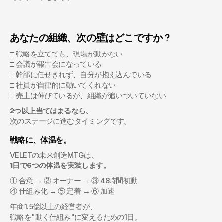
あなたの組織、次の壁はどこですか？
□ 戦略を立てても、現場が動かない
□ 会議が報告会になっている
□ 幹部に任せきれず、自分が抱え込んでいる
□ 社員が自律的に動いてくれない
□ 売上は伸びているが、組織が追いついていない
2つ以上当てはまるなら、
次のステージに進むタイミングです。
戦略に、体温を。
VELETの未来創造MTGは、
1日で6つの体温を実装します。
① 合意 → ② オーナー → ③ 48時間初動
④ 仕組み化 → ⑤ 定着 → ⑥ 加速
年商1.5億以上の経営者が、
戦略を"動く仕組み"に変えるための1日。