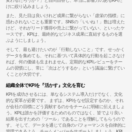
変わるだろうか？」と自問自答し、本当に影響力のあるKPIだ
けに絞り込みましょう。
また、見た目は良いけれど成果に繋がらない「虚栄の指標」に
惑わされないことも重要です。SNSの「いいね！」数は増えた
けど、それがリード獲得や売上に繋がっていない、といったケ
ースです。KPIは、最終的なビジネス成果に直結するものを選
ぶようにしましょう。
そして、最も避けたいのが「行動しないこと」です。せっかく
データを集めても、それに基づいて具体的な行動を起こさなけ
れば、何の価値も生まれません。定期的なKPIレビューをチー
ムの習慣にし、常に「次はどうするか」という議論に繋げてい
くことが大切です。
組織全体でKPIを『活かす』文化を育む
KPIを成功させるには、単なるシステム導入だけでなく、文化
的な変革が必要です。 まずは、KPIをなぜ設定するのか、それ
が会社の目標にどう貢献するのかをチームに明確に伝えましょ
う。KPIは誰かを評価するためのものではなく、皆でより良い
結果を出すための「ツール」であることを理解してもらうので
す。 そして、データを通じて自身のパフォーマンスを自律的に
管理できるよう、チームメンバーをサポートしましょう。KPI