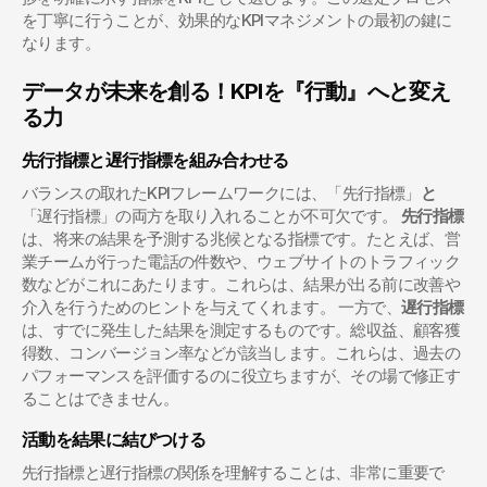
を丁寧に行うことが、効果的なKPIマネジメントの最初の鍵に
なります。
データが未来を創る！KPIを『行動』へと変え
る力
先行指標と遅行指標を組み合わせる
バランスの取れたKPIフレームワークには、「先行指標」
と
「遅行指標」の両方を取り入れることが不可欠です。 
先行指標
は、将来の結果を予測する兆候となる指標です。たとえば、営
業チームが行った電話の件数や、ウェブサイトのトラフィック
数などがこれにあたります。これらは、結果が出る前に改善や
介入を行うためのヒントを与えてくれます。 一方で、
遅行指標
は、すでに発生した結果を測定するものです。総収益、顧客獲
得数、コンバージョン率などが該当します。これらは、過去の
パフォーマンスを評価するのに役立ちますが、その場で修正す
ることはできません。
活動を結果に結びつける
先行指標と遅行指標の関係を理解することは、非常に重要で