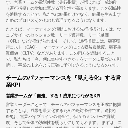
す。営業チームの電話件数（先行指標）が増えれば、成約数
（遅行指標）の増加に繋がる可能性が高まります。この関係性
を追跡することで、私たちは結果だけでなく、結果を生み出す
ためのプロセスそのものも管理できるようになります。
たとえば、マーケティング活動における先行指標としては、ウ
ェブサイトのセッション数、リード獲得数、リード単価
（CPL）などが挙げられます。そして、遅行指標には、顧客獲
得コスト（CAC）、マーケティングによる収益貢献度、顧客生
涯価値（CLTV）などがあります。この両方を追跡すること
で、私たちは「今、何に集中すべきか」をデータに基づいて判
断し、事業の未来をより正確に予測できるようになるのです。
チームのパフォーマンスを『見える化』する営
業KPI
営業チームが「自走」する！成果につながるKPI
営業リーダーにとって、チームのパフォーマンスを正確に把握
することは、成果を最大化するための絶対条件です。適切な
KPIは、営業パイプラインの健全性、個々のメンバーの貢献
度、そして全体の効率性を明らかにしてくれます。 まずは、コ