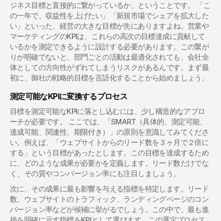
ジネス目標と直接的に繋がっているか、ということです。 「こ
の一年で、収益性を上げたい」「新規市場でシェアを拡大した
い」といった、経営の大きな目標が先にありますよね。営業や
マーケティングのKPIは、これらの高次の目標達成に貢献して
いるかを測定できるように設計する必要があります。この繋が
りが明確でないと、部門ごとの活動は最適化されても、会社全
体としての方向性がずれてしまうリスクがあるんです。まず最
初に、御社の戦略的目標を言語化することから始めましょう。
測定可能なKPIに変換するプロセス
目標を測定可能なKPIに落とし込むには、少し構造的なアプロ
ーチが必要です。 ここでは、「SMART（具体的、測定可能、
達成可能、関連性、期限付き）」の原則を意識してみてくださ
い。例えば、「ウェブサイトからのリード数を３ヶ月で２倍に
する」という目標があったとします。この目標を達成するため
に、どのような成果が必要かを定義します。リード数だけでな
く、その質やコンバージョン率にも注目しましょう。
次に、その成果に最も影響を与える指標を特定します。リード
数、ウェブサイトのトラフィック、ランディングページのコン
バージョン率などが候補に挙がるでしょう。この中で、最も進
捗を明確に示す指標をKPIとして選びます。この選定プロセス