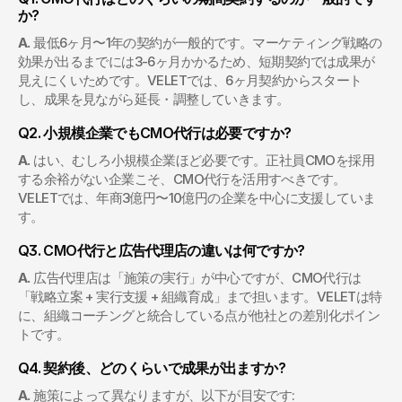
か?
A.
 最低6ヶ月〜1年の契約が一般的です。マーケティング戦略の
効果が出るまでには3-6ヶ月かかるため、短期契約では成果が
見えにくいためです。VELETでは、6ヶ月契約からスタート
し、成果を見ながら延長・調整していきます。
Q2. 小規模企業でもCMO代行は必要ですか?
A.
 はい、むしろ小規模企業ほど必要です。正社員CMOを採用
する余裕がない企業こそ、CMO代行を活用すべきです。
VELETでは、年商3億円〜10億円の企業を中心に支援していま
す。
Q3. CMO代行と広告代理店の違いは何ですか?
A.
 広告代理店は「施策の実行」が中心ですが、CMO代行は
「戦略立案 + 実行支援 + 組織育成」まで担います。VELETは特
に、組織コーチングと統合している点が他社との差別化ポイン
トです。
Q4. 契約後、どのくらいで成果が出ますか?
A.
 施策によって異なりますが、以下が目安です: