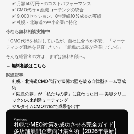
✅ 月額50万円〜のコストパフォーマンス
✅ CMO代行 × 組織コーチングの統合
✅ 9,000セッション、8年連続10%成長の実績
✅ 札幌・北海道の中小企業に特化
今なら無料相談実施中!
「CMO代行を検討しているが、自社に合うか不安」 「マーケ
ティング戦略を見直したい」 「組織の成長が停滞している」
そんな経営者の方は、まずは無料相談へ。
→ 
無料相談はこちら
関連記事:
札幌・北海道CMO代行で10億の壁を破る自律型チーム育成
術
「院長の夢」が「私たちの夢」に変わった日 — 美容クリニ
ックの未来創造ミーティング
フルタイムCMOの1/2で成果を出す
Previous
札幌でMEO対策を成功させる完全ガイド|
多店舗展開企業向け集客術【2026年最新】