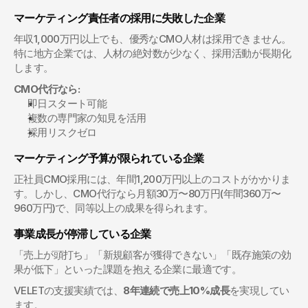
マーケティング責任者の採用に失敗した企業
年収1,000万円以上でも、優秀なCMO人材は採用できません。
特に地方企業では、人材の絶対数が少なく、採用活動が長期化
します。
CMO代行なら:
即日スタート可能
複数の専門家の知見を活用
採用リスクゼロ
マーケティング予算が限られている企業
正社員CMO採用には、年間1,200万円以上のコストがかかりま
す。しかし、CMO代行なら月額30万〜80万円(年間360万〜
960万円)で、同等以上の成果を得られます。
事業成長が停滞している企業
「売上が頭打ち」「新規顧客が獲得できない」「既存施策の効
果が低下」といった課題を抱える企業に最適です。
VELETの支援実績では、
8年連続で売上10%成長
を実現してい
ます。