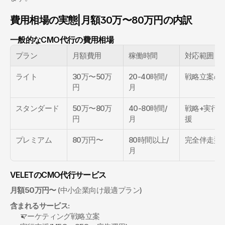
費用相場の実態|月額30万〜80万円の内訳
一般的なCMO代行の費用相場
プラン
月額費用
稼働時間
対応範囲
ライト
30万〜50万
20-40時間/
戦略立案の
円
月
スタンダード
50万〜80万
40-80時間/
戦略+実行
円
月
援
プレミアム
80万円〜
80時間以上/
完全伴走型
月
VELETのCMO代行サービス
月額50万円〜
 (中小企業向け最適プラン)
含まれるサービス:
マーケティング戦略立案