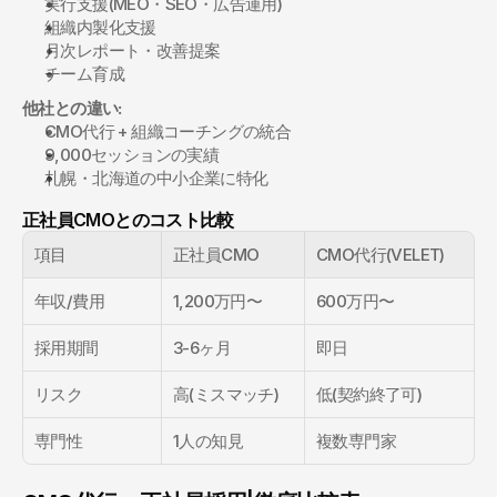
実行支援(MEO・SEO・広告運用)
組織内製化支援
月次レポート・改善提案
チーム育成
他社との違い:
CMO代行 + 組織コーチングの統合
9,000セッションの実績
札幌・北海道の中小企業に特化
正社員CMOとのコスト比較
項目
正社員CMO
CMO代行(VELET)
年収/費用
1,200万円〜
600万円〜
採用期間
3-6ヶ月
即日
リスク
高(ミスマッチ)
低(契約終了可)
専門性
1人の知見
複数専門家