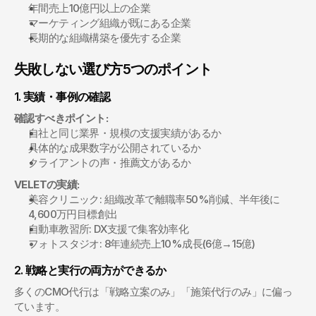
年間売上10億円以上の企業
マーケティング組織が既にある企業
長期的な組織構築を優先する企業
失敗しない選び方5つのポイント
1. 実績・事例の確認
確認すべきポイント:
自社と同じ業界・規模の支援実績があるか
具体的な成果数字が公開されているか
クライアントの声・推薦文があるか
VELETの実績:
美容クリニック: 組織改革で離職率50%削減、半年後に
4,600万円目標創出
自動車教習所: DX支援で集客効率化
フォトスタジオ: 8年連続売上10%成長(6億→15億)
2. 戦略と実行の両方ができるか
多くのCMO代行は「戦略立案のみ」「施策代行のみ」に偏っ
ています。