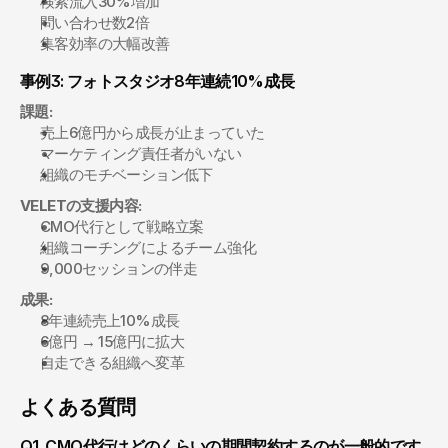
検索流入30%増加
問い合わせ数2倍
集客効率の大幅改善
事例3: フォトスタジオ8年連続10%成長
課題:
売上6億円から成長が止まっていた
マーケティング責任者がいない
組織のモチベーション低下
VELETの支援内容:
CMO代行として戦略立案
組織コーチングによるチーム強化
9,000セッションの伴走
成果:
8年連続売上10%成長
6億円 → 15億円に拡大
自走できる組織へ変革
よくある質問
Q1. CMO代行はどのくらいの期間契約するのが一般的です