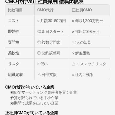
CMO代行vs正社員採用|徹底比較表
比較項目
CMO代行
正社員CMO
コスト
○ 月額30-80万円
× 年収1,200万円〜
即効性
◎ 即日スタート
× 採用に3-6ヶ月
専門性
◎ 複数専門家
○ 1人の知見
柔軟性
◎ 契約調整可
× 解雇困難
リスク
○ 低い
△ ミスマッチリスク
組織定着
△ 外部支援
○ 社内に残る
CMO代行が向いている企業
初めてマーケティング責任者を置く企業
予算が限られている中小企業
短期間で成果を出したい企業
正社員CMOが向いている企業