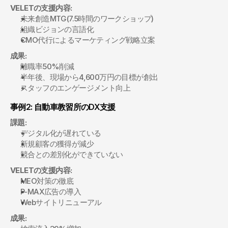
VELETの支援内容:
未来創造MTG(7.5時間のワークショップ)
組織ビジョンの言語化
CMO代行によるマーケティング戦略立案
成果:
離職率50%削減
半年後、現場から4,600万円の目標が創出
スタッフのエンゲージメント向上
事例2: 自動車教習所のDX支援
課題:
デジタル化が遅れている
新規顧客の獲得が減少
競合との差別化ができていない
VELETの支援内容:
MEO対策の徹底
P-MAX広告の導入
Webサイトリニューアル
成果: